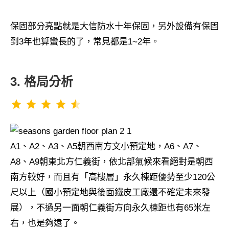
保固部分亮點就是大信防水十年保固，另外設備有保固
到3年也算蠻長的了，常見都是1~2年。
3. 格局分析
評分：4.5 分，滿分為 5。
⭐
⭐
⭐
⭐
⭐
A1、A2、A3、A5朝西南方文小預定地，A6、A7、
A8、A9朝東北方仁義街，依北部氣候來看絕對是朝西
南方較好，而且有「高樓層」永久棟距優勢至少120公
尺以上（國小預定地與後面鐵皮工廠還不確定未來發
展），不過另一面朝仁義街方向永久棟距也有65米左
右，也是夠遠了。