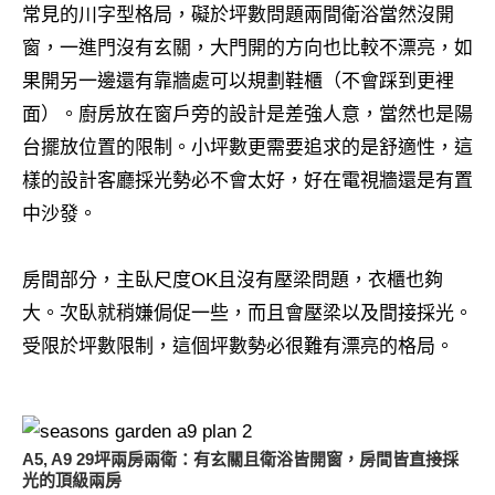
常見的川字型格局，礙於坪數問題兩間衛浴當然沒開
窗，一進門沒有玄關，大門開的方向也比較不漂亮，如
果開另一邊還有靠牆處可以規劃鞋櫃（不會踩到更裡
面）。廚房放在窗戶旁的設計是差強人意，當然也是陽
台擺放位置的限制。小坪數更需要追求的是舒適性，這
樣的設計客廳採光勢必不會太好，好在電視牆還是有置
中沙發。
房間部分，主臥尺度OK且沒有壓梁問題，衣櫃也夠
大。次臥就稍嫌侷促一些，而且會壓梁以及間接採光。
受限於坪數限制，這個坪數勢必很難有漂亮的格局。
A5, A9 29坪兩房兩衛：有玄關且衛浴皆開窗，房間皆直接採
光的頂級兩房