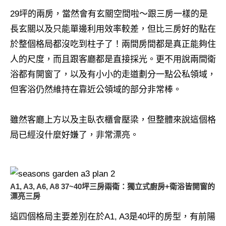
29坪的兩房，當然會有玄關空間啦～跟三房一樣的是
長玄關以及只能單邊利用效率較差，但比三房好的點在
於整個格局都沒吃到柱子了！兩間房間都是真正能夠住
人的尺度，而且跟客廳都是直接採光。更不用說兩間衛
浴都有開窗了，以及有小小的走道劃分一點公私領域，
但客浴仍然維持在靠近公領域的部分非常棒。
雖然客廳上方以及主臥衣櫃會壓梁，但整體來說這個格
局已經沒什麼好嫌了，非常漂亮。
A1, A3, A6, A8 37~40坪三房兩衛：獨立式廚房+衛浴皆開窗的
漂亮三房
這四個格局主要差別在於A1, A3是40坪的房型，有前陽