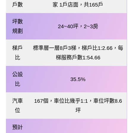
戶數
家 1戶店面，共165戶
坪數
24~40坪，2~3房
規劃
梯戶
標準層一層8戶3梯，梯戶比1:2.66，每
比
梯服務戶數1:54.66
公設
35.5%
比
汽車
167個，車位比幾乎1:1，車位坪數8.6
位
坪
預計