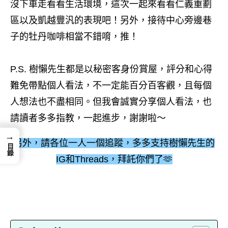
沒下車走看看生活環境，這次一起來看看仁義重劃
區以及凱越豐汎的表現吧！另外，接待中心旁邊巷
子的牡丹咖啡相當不錯唷，推！
P.S. 樹懶先生都是以秘密客身份賞屋，評分和心得
難免帶點個人看法，不一定能百分百客觀，且每個
人想法也不盡相同。但我會誠實分享個人看法，也
請讀者多多指教，一起進步，謝謝啦～
→
另外，請各位一人一個追蹤，多多支持樹懶先生的
目錄
IG和Threads，拜託你們了🫶
Facebook
Instagram
Threads