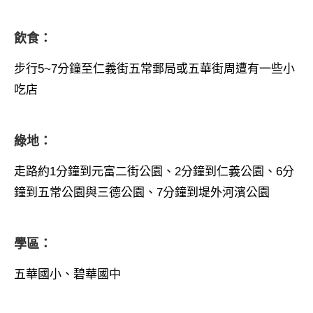
飲食：
步行5~7分鐘至仁義街五常郵局或五華街周遭有一些小
吃店
綠地：
走路約1分鐘到元富二街公園、2分鐘到仁義公園、6分
鐘到五常公園與三德公園、7分鐘到堤外河濱公園
學區：
五華國小、碧華國中