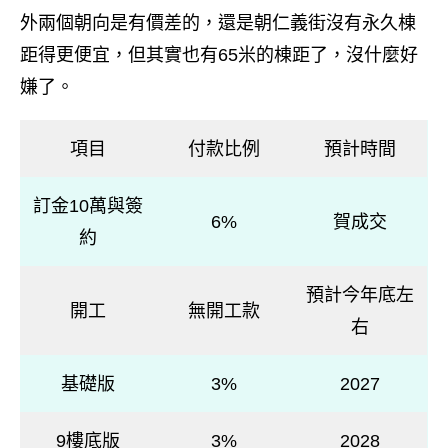
外兩個朝向是有價差的，還是朝仁義街沒有永久棟
距得更便宜，但其實也有65米的棟距了，沒什麼好
嫌了。
項目
付款比例
預計時間
訂金10萬與簽
6%
賀成交
約
預計今年底左
開工
無開工款
右
基礎版
3%
2027
9樓底版
3%
2028