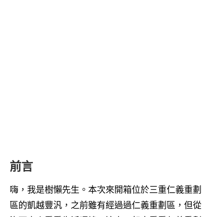
前言
嗨，我是樹懶先生。本次來開箱位於三重仁義重劃
區的凱越豐汎，之前雖有經過過仁義重劃區，但從