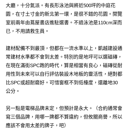
大廳，十分氣派。有長形泳池與將近500坪的中庭花
園，在寸土寸金的新北第一環，是很不錯的花園。閱覽
室前兩年由蔦屋書店進駐選書。不過泳池是110cm深而
已，不用請救生員。
建材配備不到最頂，但都在一流水準以上，凱越建設通
常建材水準都不會到太差。特別的是地坪可以選磁磚，
在現在滿街SPC跑的時代，算是相當有良心，磁磚從耐
用性到未來可以自行評估裝設木地板的靈活性，絕對都
比SPC或超耐磨好。可惜窗框不到低檯度，還離地30
公分。
另一點是電梯品牌未定，但預計是永大。（合約通常會
寫三個品牌，用哪一牌都不算違約，但攸關商譽，所以
應該不會用太差的牌子，吧）