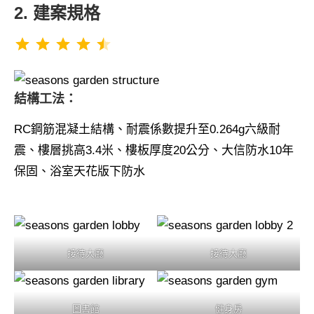
2. 建案規格
評分：4.5 分，滿分為 5。
⭐
⭐
⭐
⭐
⭐
結構工法：
RC鋼筋混凝土結構、耐震係數提升至0.264g六級耐
震、樓層挑高3.4米、樓板厚度20公分、大信防水10年
保固、浴室天花版下防水
接待大廳
接待大廳
圖書館
健身房