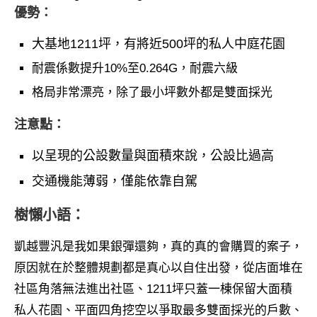
優勢：
大基地1211坪，有將近500坪的私人中庭花園
耐震係數提升10%至0.264G，耐震六級
格局非常漂亮，除了最小坪數外都是雙面採光
注意點：
以呈現的公設數量與面積來說，公設比過高
交通機能薄弱，僅能依靠自駕
樹懶小語：
凱越豐汎是我如果銀彈還夠，真的真的會購買的案子，
原因就在於整體規劃都是真心以自住出發，從店面堆在
社區角落無法進出社區、1211坪只蓋一棟保留大面積
私人花園、平面四角挖空以爭取最多雙面採光的戶數、