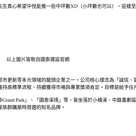
先生真心希望中悦能推一些中坪數XD（小坪數也可以），這樣
以上圖片皆取自國泰建設官網
都市更新等多元領域的龍頭企業之一。公司核心理念為「誠信、
維持高標準流程，持續獲得市場與專業獎項肯定。目標是給予住戶
rand Park」、「國泰溪境」等，皆坐落於小檜溪、中路重
屋族群購屋時首選的知名品牌。