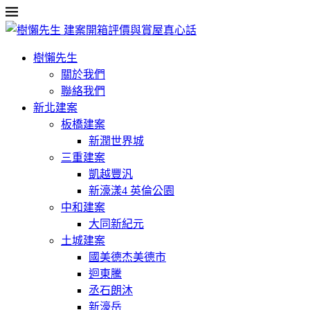
樹懶先生
關於我們
聯絡我們
新北建案
板橋建案
新潤世界城
三重建案
凱越豐汎
新濠漾4 英倫公園
中和建案
大同新紀元
土城建案
國美德杰美德市
迴東騰
丞石朗沐
新濠岳