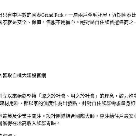
有中坪數的國泰Grand Park，一層兩戶全毛胚屋，近期國
國泰就是安全、保值，售服不用擔心。絕對是自住族首選建商之
片皆取自桃大建設官網
年創立以來始終堅持「取之於社會、用之於社會」的理念，致力推
建材用料，都以家的溫度作為出發點，針對自住族群需求量身訂做
地菁英及企業主關注。設計團隊結合國際大師，專注給住戶最安
獲得在地高收入族群青睞。​