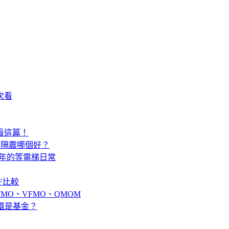
次看
看這篇！
、隔震哪個好？
 年的等電梯日常
F比較
MMO、VFMO、QMOM
？還是基金？