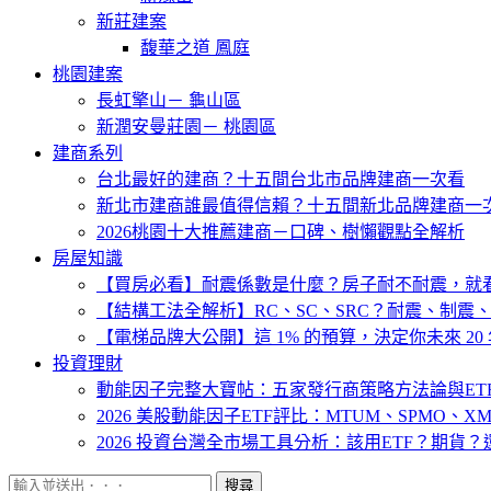
新莊建案
馥華之道 鳳庭
桃園建案
長虹擎山－ 龜山區
新潤安曼莊園－ 桃園區
建商系列
台北最好的建商？十五間台北市品牌建商一次看
新北市建商誰最值得信賴？十五間新北品牌建商一
2026桃園十大推薦建商－口碑、樹懶觀點全解析
房屋知識
【買房必看】耐震係數是什麼？房子耐不耐震，就
【結構工法全解析】RC、SC、SRC？耐震、制震
【電梯品牌大公開】這 1% 的預算，決定你未來 20
投資理財
動能因子完整大寶帖：五家發行商策略方法論與ET
2026 美股動能因子ETF評比：MTUM、SPMO、X
2026 投資台灣全市場工具分析：該用ETF？期貨
搜尋