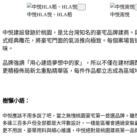
中悦HLA悦、HLA栢
中悦耑悦
中悦建設發跡於桃園，是北台灣知名的豪宅品牌建商。
式經典雕花，將豪宅門面的氣派推向極致。每個案場皆
味。​
品牌強調「用心建造夢想中的家」，所以不僅在建材選
更積極佈局新北重點精華區，每件作品都立志成為區域
樹懶小語：
中悅應該不用多說了吧，當之無愧桃園豪宅第一首選品牌。雖
多達三百多戶但全部都是大坪數設計，一樣能區權會通過安裝
更不用說，豪華用料與細心維護，中悦絕對是桃園建商第一品