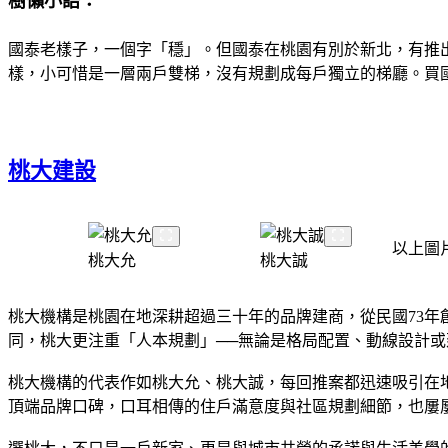
樹懶小語：
國泰老樣子，一個字「穩」。但國泰在桃園有別於新北，有推出只
樣，小可惜是一層兩戶雙梯，沒有規劃成每戶獨立的梯廳。買
桃大建設
以上圖
桃大允
桃大誠
桃大機構是桃園在地深耕超過三十年的品牌建商，從民國73
同，桃大更注重「人本規劃」──無論是格局配置、動線設計或
桃大機構的代表作如桃大允、桃大誠，每回推案都迅速吸引在
頂端品牌口碑，口耳相傳的住戶滿意度與社區規劃細節，也屢屢