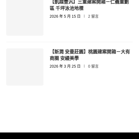
【凱越豐汎】三重建案開箱－仁義重劃
區 千坪泳池地標
2026 年 5 月 15 日
2 留言
【新潤 安曼莊園】桃園建案開箱－大有
商圈 安縵美學
2026 年 3 月 25 日
0 留言