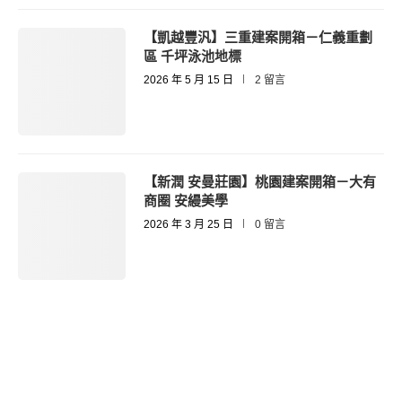
【凱越豐汎】三重建案開箱－仁義重劃
區 千坪泳池地標
2026 年 5 月 15 日
2 留言
【新潤 安曼莊園】桃園建案開箱－大有
商圈 安縵美學
2026 年 3 月 25 日
0 留言