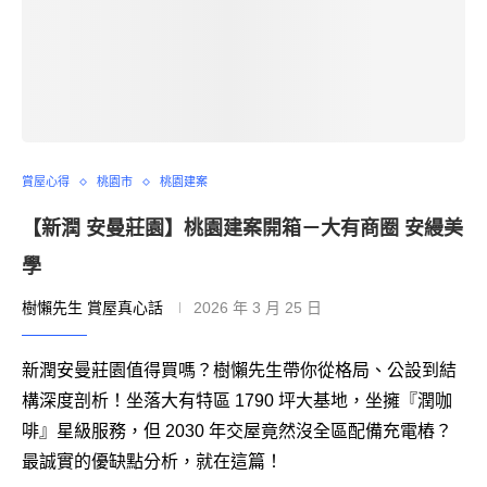
賞屋心得
桃園市
桃園建案
【新潤 安曼莊園】桃園建案開箱－大有商圈 安縵美
學
樹懶先生 賞屋真心話
2026 年 3 月 25 日
新潤安曼莊園值得買嗎？樹懶先生帶你從格局、公設到結
構深度剖析！坐落大有特區 1790 坪大基地，坐擁『潤咖
啡』星級服務，但 2030 年交屋竟然沒全區配備充電樁？
最誠實的優缺點分析，就在這篇！