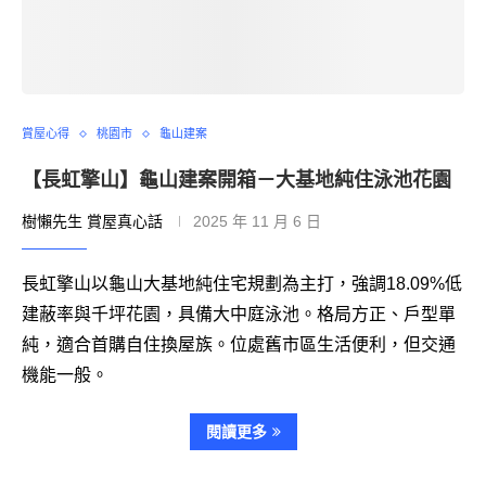
賞屋心得
桃園市
龜山建案
【長虹擎山】龜山建案開箱－大基地純住泳池花園
樹懶先生 賞屋真心話
2025 年 11 月 6 日
長虹擎山以龜山大基地純住宅規劃為主打，強調18.09%低
建蔽率與千坪花園，具備大中庭泳池。格局方正、戶型單
純，適合首購自住換屋族。位處舊市區生活便利，但交通
機能一般。
閱讀更多